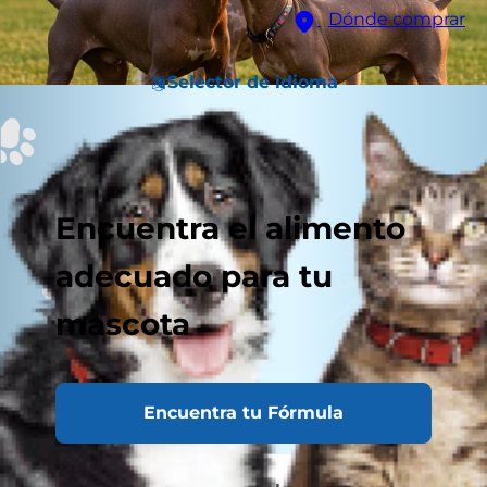
Dónde comprar
Selector de idioma
Encuentra el alimento
adecuado para tu
mascota
Encuentra tu Fórmula