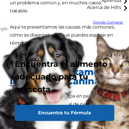
Aprenda
un problema común y, en muchos casos,
Acerca de Hill's
tratable.
Dónde Comprar
Aquí te presentamos las causas más comunes,
ggle
cómo se diagnostica y qué puedes esperar en
términos de tratamiento.
Encuentra el alimento
¿Qué es Exactamente
adecuado para tu
la Alopecia Canina?
mascota
En pocas palabras, la alopecia en perros es la
ausencia o pérdida anormal de pelo en áreas
donde normalmente debería crecer. Puede
Encuentra tu Fórmula
manifestarse de las siguientes formas: