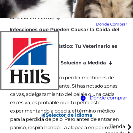
¿Qué es Exactamente la Alopecia Canina?
Las Múltiples Causas Comunes de la Pérdida
de Pelo en Perros
Dónde Comprar
Infecciones que Pueden Causar la Caída del
Pelaje
El Camino al Diagnóstico: Tu Veterinario es
Clave
El Tratamiento: Una Solución a Medida
Ver a tu fiel compañero perder mechones de
pelo puede ser alarmante. Si has notado zonas
calvas, adelgazamiento del pelaje o una caída
Dónde comprar
excesiva, es probable que tu perro esté
experimentando alopecia, el término médico
Selector de idioma
para la pérdida de pelo. Pero antes de entrar en
Tienda
pánico, respira hondo. La alopecia en perros es