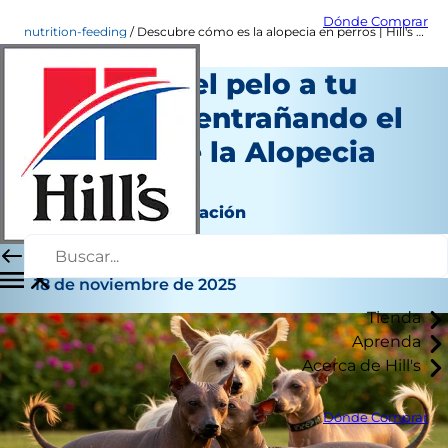
Dónde Comprar
nutrition-feeding
Descubre cómo es la alopecia en perros | Hill's Pet Colombia
¿Se le cae el pelo a tu
perro? Desentrañando el
Misterio de la Alopecia
en Perros
Nutrición y alimentación
Autor del personal
|
18 de noviembre de 2025
Tienda
Aprenda
Acerca de Hill's
Dónde Comprar