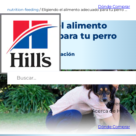
Dónde Comprar
nutrition-feeding
Eligiendo el alimento adecuado para tu perro adulto
Eligiendo el alimento
adecuado para tu perro
adulto
Nutrición y alimentación
Autor del personal
Tienda
Aprenda
Acerca de Hill's
Dónde Comprar