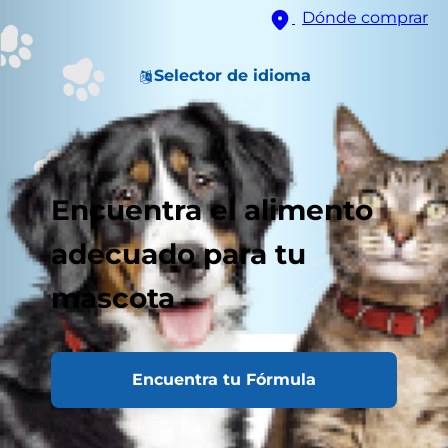
Dónde comprar
Selector de idioma
Encuentra el alimento
adecuado para tu
mascota
Encuentra tu Fórmula