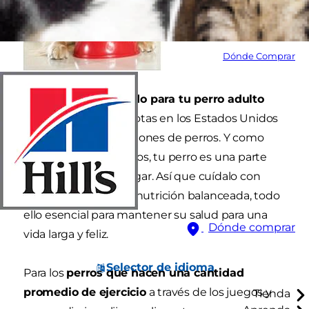
Dónde Comprar
El alimento adecuado para tu perro adulto
Los dueños de mascotas en los Estados Unidos
tienen más de 57 millones de perros. Y como
otros dueños de perros, tu perro es una parte
importante de tu hogar. Así que cuídalo con
amor, ejercicio y una nutrición balanceada, todo
ello esencial para mantener su salud para una
Dónde comprar
vida larga y feliz.
Selector de idioma
Para los
perros que hacen una cantidad
promedio de ejercicio
a través de los juegos y
Tienda