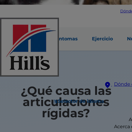
Dónd
Ariculaciones
Sintomas
Ejercicio
N
rígidas
Dónde 
¿Qué causa las
articulaciones
Selector de idioma
rígidas?
A
Acerca d