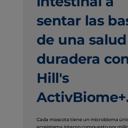
intestinal a
sentar las ba
de una salud
duradera co
Hill's
ActivBiome+
Cada mascota tiene un microbioma úni
ecosistema interno compuesto por mill