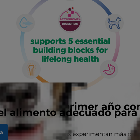
lo tienes un primer año co
el alimento adecuado para
 nuevo gatito
la
término medio, los gatitos experimentan más del