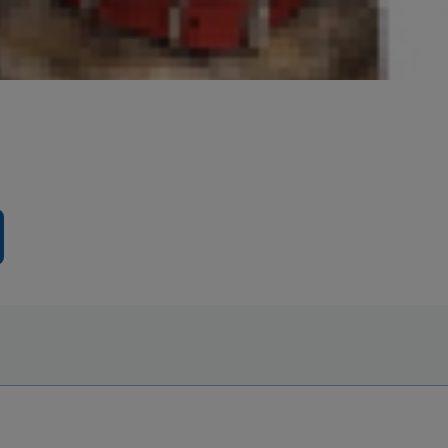
ntos
u