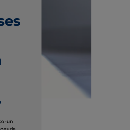
ses
n
.
co -un
ones de