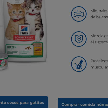
Minerales
de hueso
Mezcla an
el sistem
Proteínas
muscula
to secos para gatitos
Comprar comida húmed