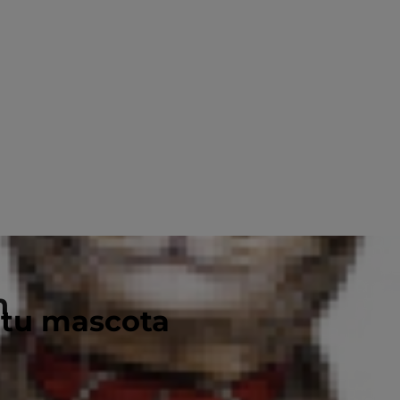
n
 tu mascota
 90%