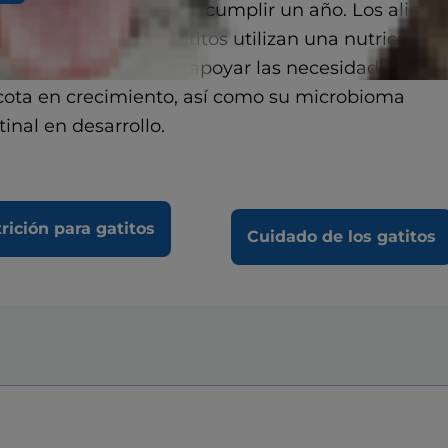
u crecimiento antes de cumplir un año. Los alime
s Science Diet para gatitos utilizan una nutrición
da en la ciencia para apoyar las necesidades de s
ota en crecimiento, así como su microbioma
tinal en desarrollo.
rición para gatitos
Cuidado de los gatitos