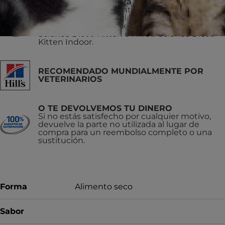
No recomendado para
Gatitos y gatas gestantes o lactantes. Durante
la gestación o lactancia, las gatas deben
cambiar al alimento seco para gatos Hill’s®
Science Diet® Kitten o Hill's® Science Diet®
Kitten Indoor.
RECOMENDADO MUNDIALMENTE POR
VETERINARIOS
O TE DEVOLVEMOS TU DINERO
Si no estás satisfecho por cualquier motivo,
devuelve la parte no utilizada al lugar de
compra para un reembolso completo o una
sustitución.
Forma
Alimento seco
Sabor