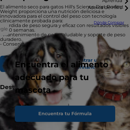
Aprenda
El alimento seco para gatos Hill's Science Diet Perfect
Acerca de Hill's
Weight proporciona una nutrición deliciosa e
innovadora para el control del peso con tecnología
clínicamente probada para:
Dónde Comprar
- Pérdida de peso segura y eficaz con resultados visibles
ggle
en 10 semanas.
- Mantenimiento de peso saludable y soporte de peso
duradero.
- Conservación de la masa magra.
Encontrar un refugio o
Encuentra el alimento
Comprar Ahora
veterinario
adecuado para tu
Destacados
mascota
Recomendado para
Gatos adultos, incluyendo aquellos que son
menos activos, esterilizados o propensos al
Encuentra tu Fórmula
aumento de peso