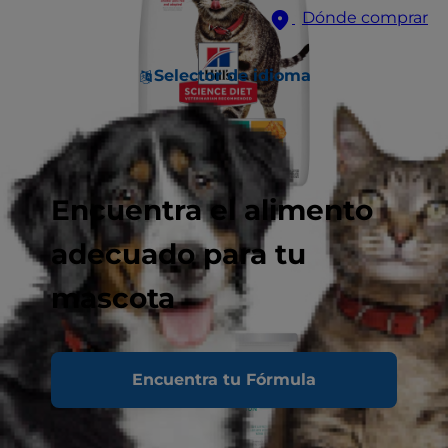
Dónde comprar
Selector de idioma
Encuentra el alimento
adecuado para tu
mascota
Encuentra tu Fórmula