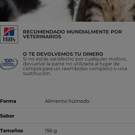
cambiar al alimento seco para gatos Hill’s®
Science Diet® Kitten o Hill's® Science Diet®
Kitten Indoor.
RECOMENDADO MUNDIALMENTE POR
VETERINARIOS
O TE DEVOLVEMOS TU DINERO
Si no estás satisfecho por cualquier motivo,
devuelve la parte no utilizada al lugar de
compra para un reembolso completo o una
sustitución.
Forma
Alimento húmedo
Sabor
Tamaños
156 g