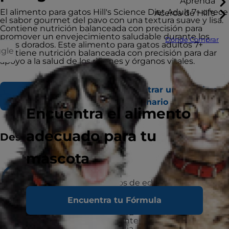
Aprenda
El alimento para gatos Hill's Science Diet Adult 7+ ofrece
Acerca de Hill's
el sabor gourmet del pavo con una textura suave y lisa.
Contiene nutrición balanceada con precisión para
promover un envejecimiento saludable durante los
Dónde Comprar
años dorados. Este alimento para gatos adultos 7+
ggle
contiene nutrición balanceada con precisión para dar
apoyo a la salud de los riñones y órganos vitales.
Encontrar un refugio o
Comprar Ahora
veterinario
Encuentra el alimento
adecuado para tu
Destacados
mascota
Recomendado para
Gatos adultos 7+ años de edad.
Encuentra tu Fórmula
No recomendado para
Gatitos y gatas gestantes o lactantes. Durante
la gestación o lactancia, las gatas deben