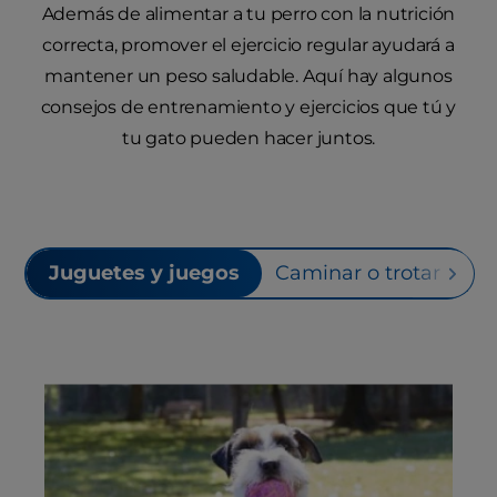
Además de alimentar a tu perro con la nutrición
correcta, promover el ejercicio regular ayudará a
mantener un peso saludable. Aquí hay algunos
consejos de entrenamiento y ejercicios que tú y
tu gato pueden hacer juntos.
Juguetes y juegos
Caminar o trotar
N