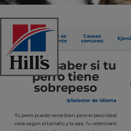
Conoce
Por qué es
Causas
los
Ejerc
importante
comunes
Signos
Cómo saber si tu
perro tiene
sobrepeso
Selector de idioma
Tu perro puede verse bien, pero el peso ideal
varía según el tamaño y la raza. Tu veterinario