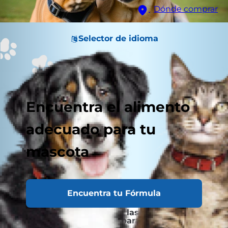
Dónde comprar
Selector de idioma
Encuentra el alimento
adecuado para tu
mascota
Encuentra tu Fórmula
¿Cuáles son las Vitaminas
Esenciales para Perros?