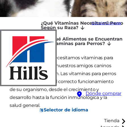
¿Para Qué Sirven las Vitaminas en
los Perros?
¿Qué Vitaminas Necesita mi Perro
Dónde Comprar
Según su Raza?
¿En Qué Alimentos se Encuentran
las Vitaminas para Perros?
Así como nosotros necesitamos vitaminas para
mantenernos sanos, nuestros amigos caninos
también las requieren. Las vitaminas para perros
son esenciales para el correcto funcionamiento
de su organismo, desde el crecimiento y
Dónde comprar
desarrollo hasta la función inmunológica y la
salud general.
Selector de idioma
Tienda