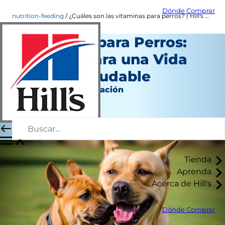
Dónde Comprar
nutrition-feeding
¿Cuáles son las vitaminas para perros? | Hill's Pet Colombia
Vitaminas para Perros:
La Clave para una Vida
Larga y Saludable
Nutrición y alimentación
Autor del personal
|
Noviembre 4, 2025
Tienda
Aprenda
Acerca de Hill's
Dónde Comprar