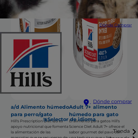
Dónde Comprar
Dónde comprar
a/d Alimento húmedo
Adult 7+ alimento
para perro/gato
húmedo para gato
Selector de idioma
Hill's Prescription Diet a/d es
El alimento para gatos Hill's
apoyo nutricional que fomenta
Science Diet Adult 7+ ofrece el
Tienda
la alimentación de las
sabor gourmet del pavo con
mascotas que se recuperan de
una textura suave y lisa.