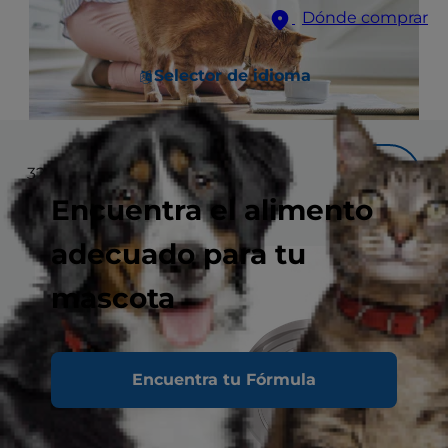
Dónde comprar
Selector de idioma
32
resultados
Filtrar
Encuentra el alimento
adecuado para tu
mascota
Encuentra tu Fórmula