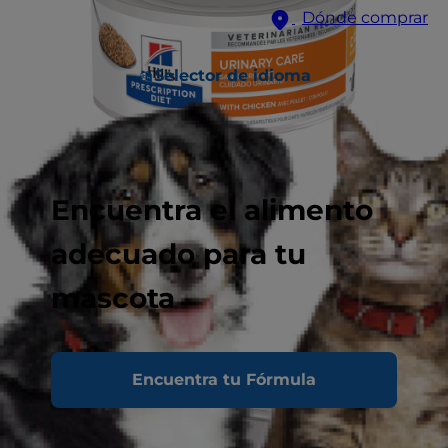
Dónde comprar
Selector de idioma
Encuentra el alimento
adecuado para tu
mascota
Encuentra tu Fórmula