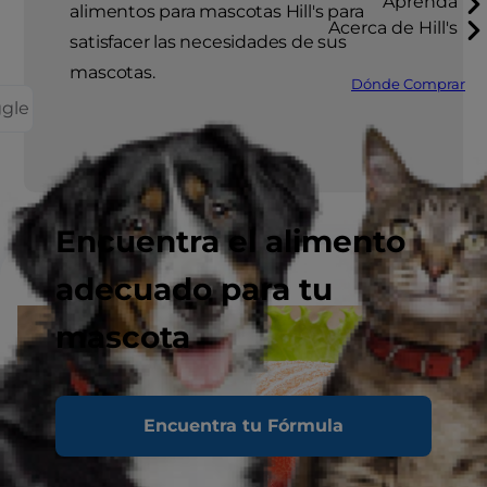
Aprenda
alimentos para mascotas Hill's para
Acerca de Hill's
satisfacer las necesidades de sus
mascotas.
Dónde Comprar
ggle
Encuentra el alimento
adecuado para tu
mascota
Encuentra tu Fórmula