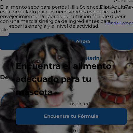
Aprend
El alimento seco para perros Hill's Science Diet Adult 7+
Acerca de Hill'
está formulado para las necesidades específicas del
envejecimiento. Proporciona nutrición fácil de digerir
con una mezcla sinérgica de ingredientes para
Dónde Compr
favorecer la energía y el nivel de actividad.
ggle
Comprar Ahora
Encontrar un refugio o veterinario
Encuentra el alimento
Destacados
adecuado para tu
mascota
Recomendado para
Perros adultos 7+ años de edad.
Encuentra tu Fórmula
No recomendado para
Cachorros, perras gestantes o lactantes.
Durante la gestación o lactancia, las perras