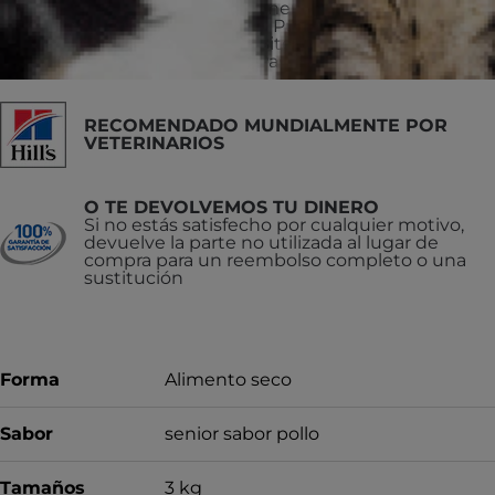
deben cambiar al alimento seco para perros
Hill’s® Science Diet® Puppy, Hill’s® Science
Diet® Puppy Small Bites o Hill’s® Science
Diet® Puppy Small Paws™
RECOMENDADO MUNDIALMENTE POR
VETERINARIOS
O TE DEVOLVEMOS TU DINERO
Si no estás satisfecho por cualquier motivo,
devuelve la parte no utilizada al lugar de
compra para un reembolso completo o una
sustitución
Forma
Alimento seco
Sabor
senior sabor pollo
Tamaños
3 kg