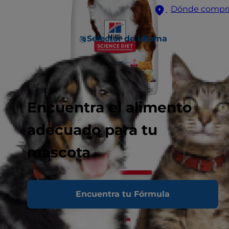
Dónde compr
Selector de idioma
Encuentra el alimento
adecuado para tu
mascota
Encuentra tu Fórmula