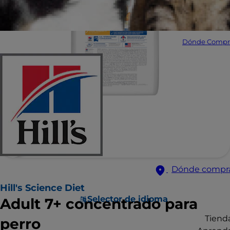
Dónde Compr
Dónde compr
Hill's Science Diet
Selector de idioma
Adult 7+ concentrado para
Tiend
perro