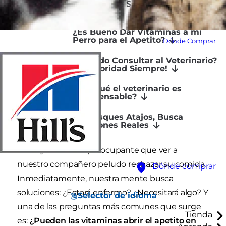
¿Realmente Sirven para Abrir el
Apetito?
¿Es Bueno Dar Vitaminas a mi
Perro para el Apetito?
Dónde Comprar
¿Cuándo Consultar al Veterinario?
¡La Prioridad Siempre!
¿Por qué el veterinario es
indispensable?
No Busques Atajos, Busca
Soluciones Reales
No hay nada más preocupante que ver a
nuestro compañero peludo rechazar su comida.
Dónde comprar
Inmediatamente, nuestra mente busca
soluciones: ¿Estará enfermo? ¿Necesitará algo? Y
Selector de idioma
una de las preguntas más comunes que surge
Tienda
es:
¿Pueden las vitaminas abrir el apetito en