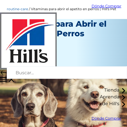
Dónde Comprar
routine-care
Vitaminas para abrir el apetito en perros | Hill's Pet
Vitaminas para Abrir el
Apetito en Perros
Cuidado diario
Autor del personal
|
Noviembre 4, 2025
Tienda
Aprenda
Acerca de Hill's
Dónde Comprar