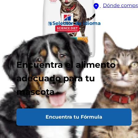
Dónde compr
Selector de idioma
Encuentra el alimento
adecuado para tu
mascota
Encuentra tu Fórmula