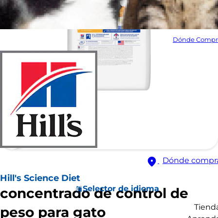
Dónde Compr
Dónde compr
Hill's Science Diet
Selector de idioma
concentrado de control de
Tiend
peso para gato