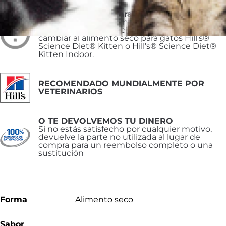
No recomendado para
Gatitos y gatas gestantes o lactantes. Durante
la gestación o lactancia, las gatas deben
cambiar al alimento seco para gatos Hill’s®
Science Diet® Kitten o Hill's® Science Diet®
Kitten Indoor.
RECOMENDADO MUNDIALMENTE POR
VETERINARIOS
O TE DEVOLVEMOS TU DINERO
Si no estás satisfecho por cualquier motivo,
devuelve la parte no utilizada al lugar de
compra para un reembolso completo o una
sustitución
Forma
Alimento seco
Sabor