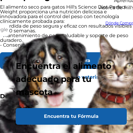
Aprend
El alimento seco para gatos Hill's Science Diet Perfect
Acerca de Hill'
Weight proporciona una nutrición deliciosa e
innovadora para el control del peso con tecnología
clínicamente probada para:
Dónde Compr
- Pérdida de peso segura y eficaz con resultados visibles
ggle
en 10 semanas.
- Mantenimiento de peso saludable y soporte de peso
duradero.
- Conservación de la masa magra.
Comprar Ahora
Encuentra el alimento
adecuado para tu
Encontrar un refugio o veterinario
mascota
Destacados
Recomendado para
Encuentra tu Fórmula
Gatos adultos, incluyendo aquellos que son
menos activos, esterilizados o propensos al
aumento de peso