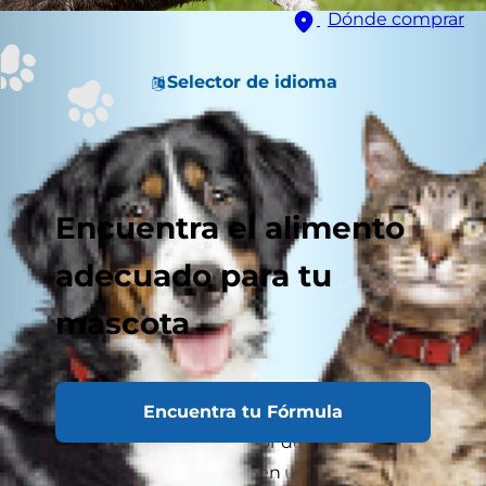
Dónde comprar
Selector de idioma
Encuentra el alimento
adecuado para tu
mascota
Encuentra tu Fórmula
Igual que para nosostros, para un perro es
fácil engordar unos kilos. Por desgracia, los
perros con sobrepeso tienen una vida más corta