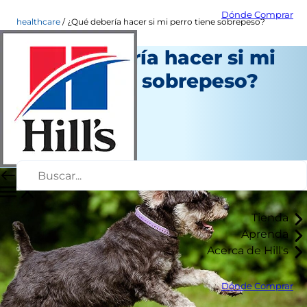
Dónde Comprar
healthcare
¿Qué debería hacer si mi perro tiene sobrepeso?
¿Qué debería hacer si mi
perro tiene sobrepeso?
Salud
Autor del personal
|
Marzo 10, 2016
Tienda
Aprenda
Acerca de Hill's
Dónde Comprar