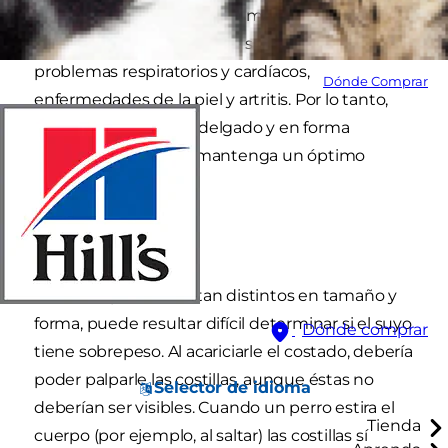
y menos feliz. Además, son más propensos a
sufrir ciertos problemas de salud como diabetes,
problemas respiratorios y cardíacos,
Dónde Comprar
enfermedades de la piel y artritis. Por lo tanto,
mantener a su perro delgado y en forma
es esencial para que mantenga un óptimo
estado de salud.
Qué buscar
Como los perros son tan distintos en tamaño y
forma, puede resultar difícil determinar si el suyo
Dónde comprar
tiene sobrepeso. Al acariciarle el costado, debería
poder palparle las costillas, aunque éstas no
Selector de idioma
deberían ser visibles. Cuando un perro estira el
Tienda
cuerpo (por ejemplo, al saltar) las costillas sí