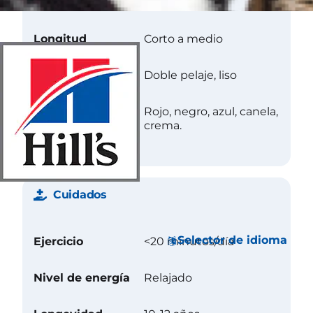
Longitud
Corto a medio
Textura
Doble pelaje, liso
Color
Rojo, negro, azul, canela,
crema.
Cuidados
Selector de idioma
Ejercicio
<20 minutos/día
Nivel de energía
Relajado