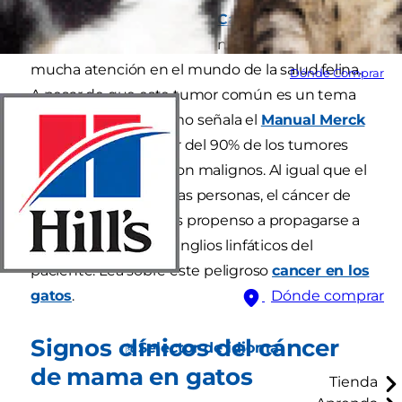
mayor financiación, según
Cancer.org
, pero el
cáncer de mama en gatos no ha logrado atraer
mucha atención en el mundo de la salud felina.
Dónde Comprar
A pesar de que este tumor común es un tema
tan poco común, como señala el
Manual Merck
Veterinary
, alrededor del 90% de los tumores
mamarios en gatos son malignos. Al igual que el
cáncer de mama en las personas, el cáncer de
mama en los gatos es propenso a propagarse a
los pulmones y los ganglios linfáticos del
paciente. Lea sobre este peligroso
cancer en los
gatos
.
Dónde comprar
Signos clínicos del cáncer
Selector de idioma
de mama en gatos
Tienda