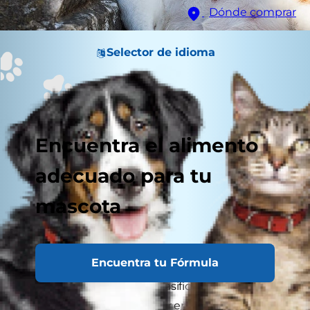
Dónde comprar
Selector de idioma
Encuentra el alimento
adecuado para tu
mascota
Encuentra tu Fórmula
El cáncer de mama está clasificado como el área
de investigación del cáncer en personas con