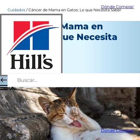
Dónde Comprar
Cuidados
Cáncer de Mama en Gatos: Lo que Necesita Saber
Cáncer de Mama en
Gatos: Lo que Necesita
Saber
Salud
Dr. Laci Schaible
|
Octubre 13, 2020
Tienda
Aprenda
Acerca de Hill's
Dónde Comprar