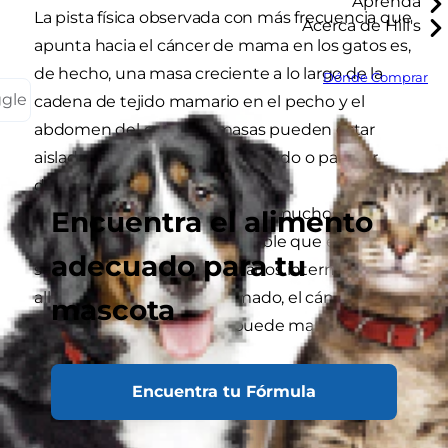
Aprenda
La pista física observada con más frecuencia que
Acerca de Hill's
apunta hacia el cáncer de mama en los gatos es,
de hecho, una masa creciente a lo largo de la
Dónde Comprar
ggle
cadena de tejido mamario en el pecho y el
abdomen del gato. Las masas pueden estar
aisladas, situadas todas en un lado o parecer
distribuidas aleatoriamente.
Desafortunadamente, cuando muchos dueños
Encuentra el alimento
de mascotas lo notan, es posible que el cáncer
adecuado para tu
se haya extendido a los órganos internos. Más
allá de bultos o tejido inflamado, el cáncer de
mascota
mama en gatos también puede manifestarse
como:
Encuentra tu Fórmula