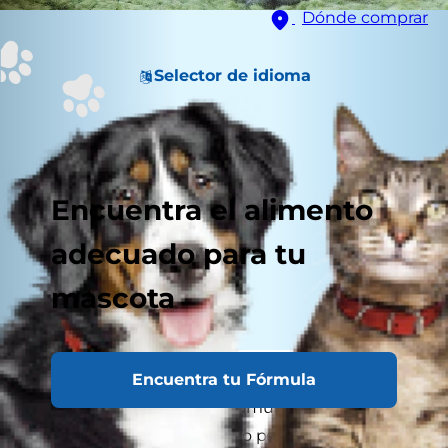
Dónde comprar
Selector de idioma
Encuentra el alimento
adecuado para tu
mascota
Encuentra tu Fórmula
Desafortunadamente, el cáncer en gatos se
considera relativamente común y más
frecuente que nunca. ¿Pero por qué?