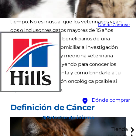
En parte, se debe a que los gatos viven más
tiempo. No es inusual que los veterinarios vean
Dónde Comprar
dos o incluso tres gatos mayores de 15 años
todos los días. Son los beneficiarios de una
excelente atención domiciliaria, investigación
nutricional avanzada y medicina veterinaria
moderna. Continúa leyendo para conocer los
signos a tener en cuenta y cómo brindarle a tu
gatito la mejor atención oncológica posible si
alguna vez la necesita.
Dónde comprar
Definición de Cáncer
Selector de idioma
Tienda