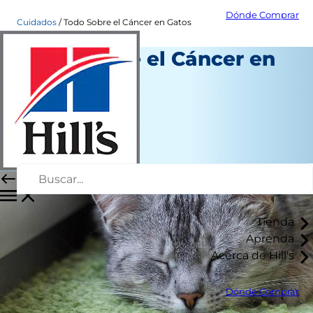
Dónde Comprar
Cuidados
Todo Sobre el Cáncer en Gatos
Todo Sobre el Cáncer en
Gatos
Salud
Dra. Patty Khuly
|
Octubre 01, 2018
Tienda
Aprenda
Acerca de Hill's
Dónde Comprar