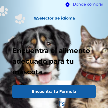
Dónde comprar
Selector de idioma
Encuentra el alimento
adecuado para tu
mascota
¿Lluvias en camino?
Encuentra tu Fórmula
¡Protege a tu mascota con
la ciencia de Hill's!