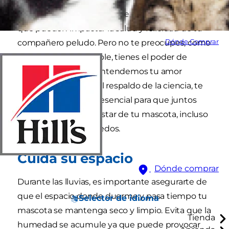
La temporada de lluvias trae consigo desafíos
que pueden impactar la salud y felicidad de tu
Dónde Comprar
compañero peludo. Pero no te preocupes, como
pet parent responsable, tienes el poder de
prepararlo. En Hill's, entendemos tu amor
incondicional y, con el respaldo de la ciencia, te
brindamos una guía esencial para que juntos
aseguremos el bienestar de tu mascota, incluso
en los días más húmedos.
Cuida su espacio
Dónde comprar
Durante las lluvias, es importante asegurarte de
que el espacio donde duerme y pasa tiempo tu
Selector de idioma
mascota se mantenga seco y limpio. Evita que la
Tienda
humedad se acumule ya que puede provocar