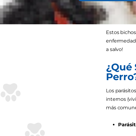
acechando en
parásitos en 
Estos bichos
enfermedade
a salvo!
¿Qué 
Perro
Los parásito
internos (viv
más comunes
Parásit