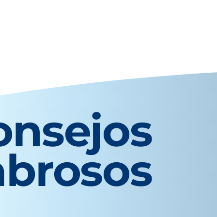
onsejos
abrosos