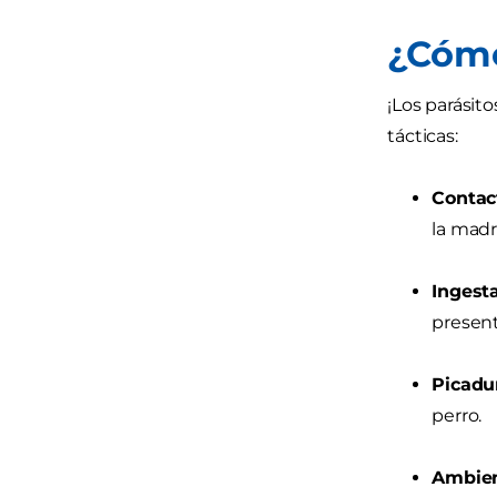
¿Cómo
¡Los parásit
tácticas:
Contact
la madr
Ingest
present
Picadur
perro.
Ambien