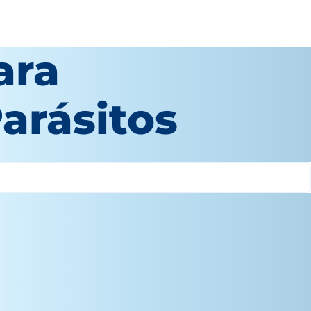
ara
arásitos