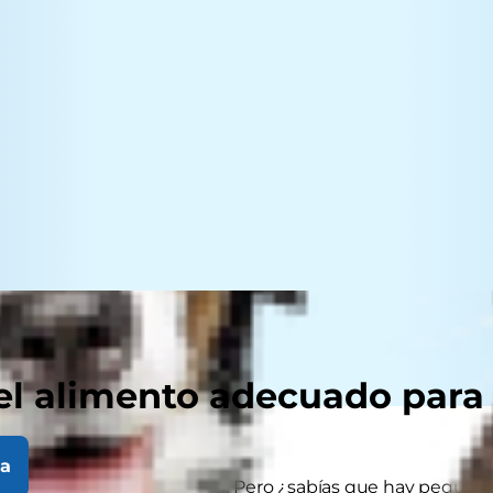
el alimento adecuado para
la
erro? ¡Por supuesto que sí! Pero ¿sabías que hay pequeño