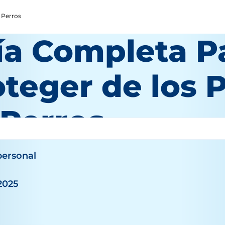
 Perros
ía Completa P
teger de los P
 Perros
personal
2025