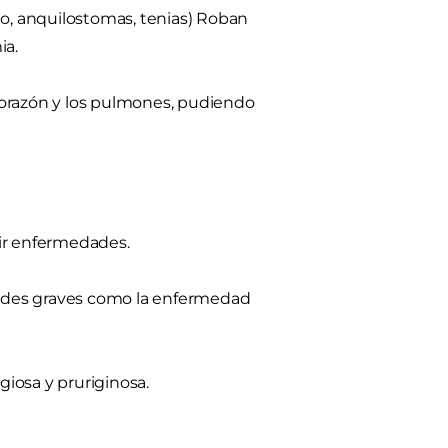
go, anquilostomas, tenias) Roban
ia.
corazón y los pulmones, pudiendo
ir enfermedades.
ades graves como la enfermedad
iosa y pruriginosa.