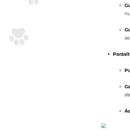
Gu
nu
Gu
se
Parásit
Pu
Ga
de
Á