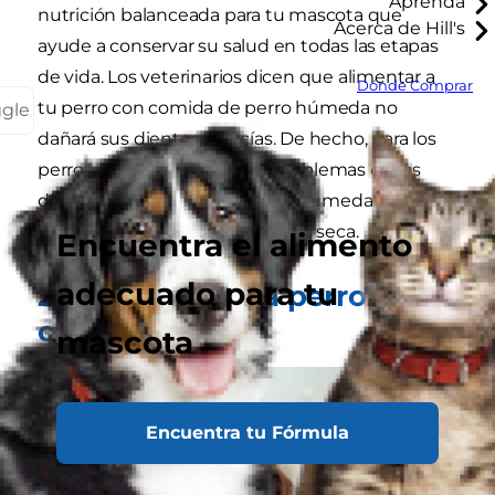
Aprenda
nutrición balanceada para tu mascota que
Acerca de Hill's
ayude a conservar su salud en todas las etapas
de vida. Los veterinarios dicen que alimentar a
Dónde Comprar
tu perro con comida de perro húmeda no
ggle
dañará sus dientes y encías. De hecho, para los
perros de edad avanzada o problemas en los
dientes y las encías, la comida húmeda puede
ser más fácil de consumir que la seca.
Encuentra el alimento
adecuado para tu
2. Más sana para perros en
crecimiento
mascota
Encuentra tu Fórmula