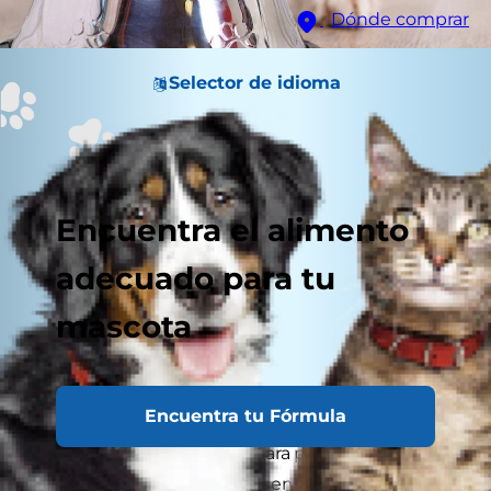
Dónde comprar
Selector de idioma
Encuentra el alimento
adecuado para tu
mascota
Encuentra tu Fórmula
Los alimentos modernos para perros han
mejorado mucho. Puedes servirle a tu perro una