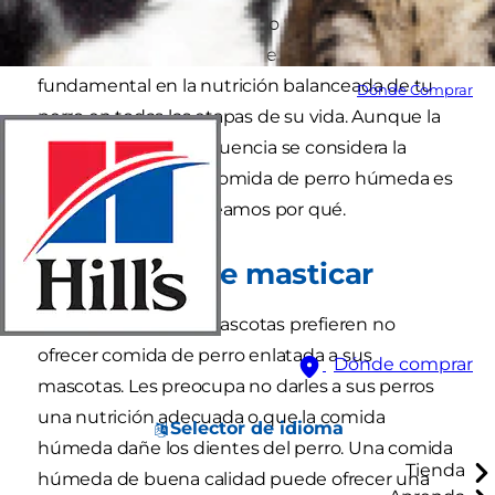
mezcla de res, cordero, pollo y nutritivas
verduras y granos, que desempeñarán un papel
fundamental en la nutrición balanceada de tu
Dónde Comprar
perro en todas las etapas de su vida. Aunque la
comida seca con frecuencia se considera la
opción más sana, la comida de perro húmeda es
igual de saludable. Veamos por qué.
1. Más fácil de masticar
Muchos padres de mascotas prefieren no
ofrecer comida de perro enlatada a sus
Dónde comprar
mascotas. Les preocupa no darles a sus perros
una nutrición adecuada o que la comida
Selector de idioma
húmeda dañe los dientes del perro. Una comida
Tienda
húmeda de buena calidad puede ofrecer una