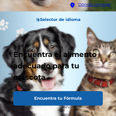
Dónde comprar
Selector de idioma
Encuentra el alimento
adecuado para tu
mascota
Encuentra tu Fórmula
A los humanos nos gusta ponerle sabor a la
comida. Por eso, a veces pensamos que a los