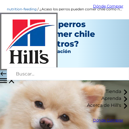
Dónde Comprar
nutrition-feeding
¿Acaso los perros pueden comer chile como nosotros?
¿Acaso los perros
pueden comer chile
como nosotros?
Nutrición y alimentación
Autor del personal
|
Enero 17, 2019
Tienda
Aprenda
Acerca de Hill's
Dónde Comprar