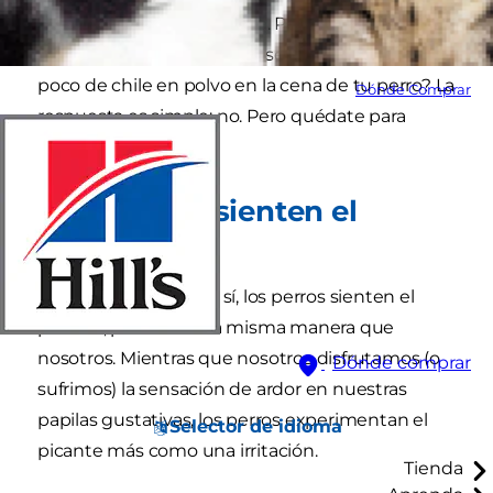
perros también les gustará. Pero, ¿
los perros
pueden comer chile
? ¿Es seguro poner un
poco de chile en polvo en la cena de tu perro? La
Dónde Comprar
respuesta es simple: no. Pero quédate para
descubrir por qué.
¿Los perros sienten el
picante?
La respuesta corta es sí, los perros sienten el
picante, pero no de la misma manera que
nosotros. Mientras que nosotros disfrutamos (o
Dónde comprar
sufrimos) la sensación de ardor en nuestras
papilas gustativas, los perros experimentan el
Selector de idioma
picante más como una irritación.
Tienda