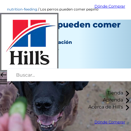
Dónde Comprar
nutrition-feeding
Los perros pueden comer pepino
Los perros pueden comer
pepino
Nutrición y alimentación
Jean Marie Bauhaus
|
Febrero 28, 2022
Tienda
Aprenda
Acerca de Hill's
Dónde Comprar