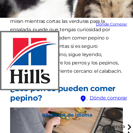
Si has visto esos ojos de cachorro ansioso que te
miran mientras cortas las verduras para la
Dónde Comprar
ensalada, puede que tengas curiosidad por
saber si los perros pueden comer pepino o
calabacín. Si te preguntas si es seguro
alimentarlos con pepino, sigue leyendo,
descubrirás todo sobre los perros y los pepinos,
así como sobre su pariente cercano: el calabacín.
¿Los perros pueden comer
pepino?
Dónde comprar
Selector de idioma
Tienda