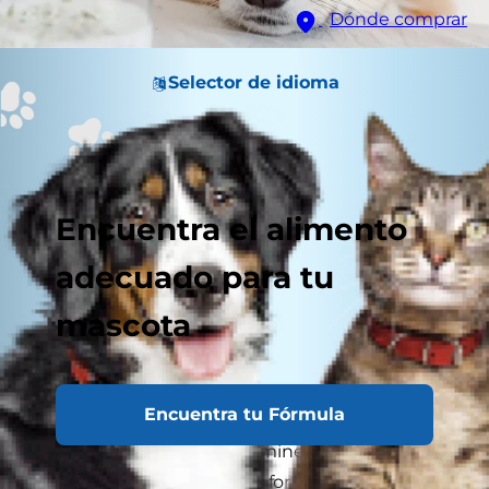
Dónde comprar
Selector de idioma
Encuentra el alimento
adecuado para tu
mascota
Encuentra tu Fórmula
El calcio para perros es un mineral que está
presente en la formación y fortalecimiento de