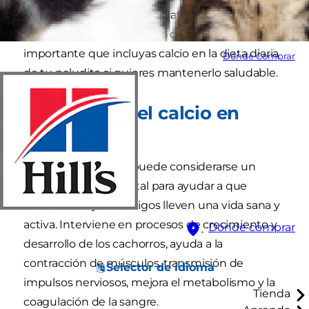
huesos y dientes. También ayuda a múltiples
funciones corporales por lo que es muy
importante que incluyas calcio en la dieta diaria
Dónde Comprar
de tu peludito si quieres mantenerlo saludable.
Beneficios del calcio en
perros
El calcio para perros puede considerarse un
nutriente fundamental para ayudar a que
nuestros mejores amigos lleven una vida sana y
activa. Interviene en procesos de crecimiento y
Dónde comprar
desarrollo de los cachorros, ayuda a la
contracción de músculos, transmisión de
Selector de idioma
impulsos nerviosos, mejora el metabolismo y la
Tienda
coagulación de la sangre.