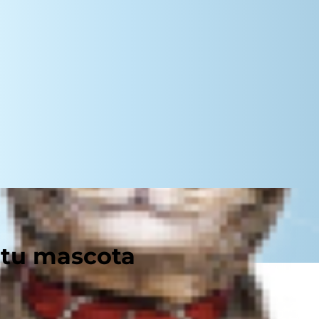
 tu mascota
cachorro