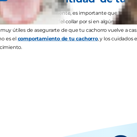
mencionado anteriormente, es importante que los cacho
ón con tus datos colgada del collar por si en algún moment
 muy útiles de asegurarte de que tu cachorro vuelve a cas
o es el
comportamiento de tu cachorro
, y los cuidados
ecimiento.