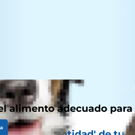
el alimento adecuado para
la
'carnet de identidad' de tu 