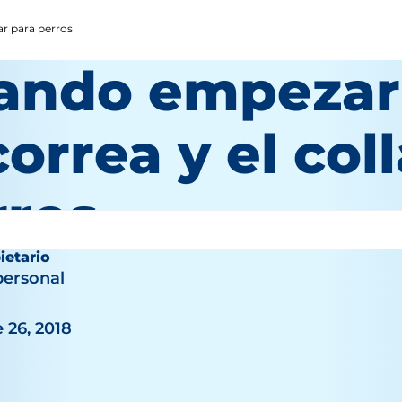
ar para perros
ando empezar a
correa y el col
rros
ietario
personal
 26, 2018