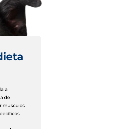
dieta
da a
ta de
ar músculos
pecíficos
s