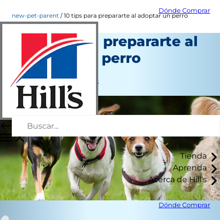
Dónde Comprar
new-pet-parent
10 tips para prepararte al adoptar un perro
10 tips para prepararte al
adoptar un perro
Nuevo propietario
Jean Marie Bauhaus
Tienda
Aprenda
Acerca de Hill's
Dónde Comprar