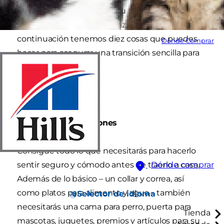
muchos que tendrás con tu nuevo amigo
peludo. Para ayudar a suavizar ese estrés, a
continuación tenemos diez cosas que puedes
Dónde Comprar
hacer para asegurar una transición sencilla para
todos.
1. Reúne sus provisiones
Consigue todo lo que necesitarás para hacerlo
sentir seguro y cómodo antes de traerlo a casa.
Dónde comprar
Además de lo básico – un collar y correa, así
como platos para alimento y agua – también
Selector de idioma
necesitarás una cama para perro, puerta para
Tienda
mascotas, juguetes, premios y artículos para su