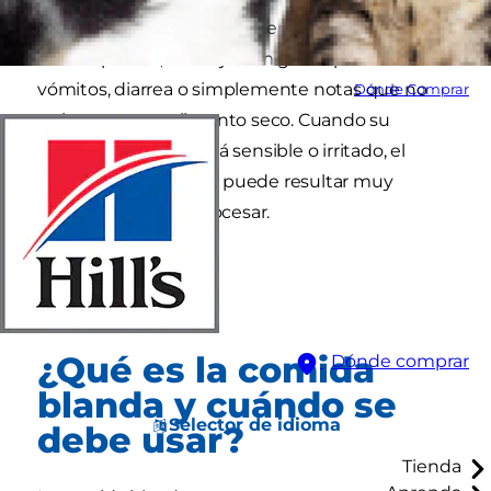
Cualquiera que tenga un perro ha pasado por
eso: de pronto, tu mejor amigo empieza con
vómitos, diarrea o simplemente notas que no
Dónde Comprar
quiere tocar su alimento seco. Cuando su
sistema digestivo está sensible o irritado, el
alimento balanceado puede resultar muy
pesado y difícil de procesar.
¿Qué es la comida
Dónde comprar
blanda y cuándo se
Selector de idioma
debe usar?
Tienda