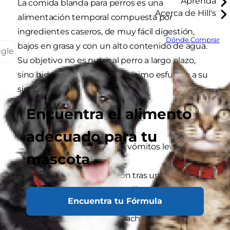
Aprenda
La comida blanda para perros es una
Acerca de Hill's
alimentación temporal compuesta por
ingredientes caseros, de muy fácil digestión,
Dónde Comprar
bajos en grasa y con un alto contenido de agua.
ggle
Su objetivo no es nutrir al perro a largo plazo,
sino hidratarlo y exigirle el mínimo esfuerzo a su
sistema gastrointestinal.
Encuentra el alimento
Es ideal en los siguientes casos:
adecuado para tu
Episodios de diarrea o vómitos leves.
mascota
Perros en recuperación tras una cirugía
(especialmente la esterilización).
Encuentra tu Fórmula
Gastroenteritis o empachos por comer algo