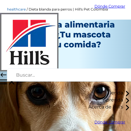
Dónde Comprar
healthcare
Dieta blanda para perros | Hill's Pet Colombia
Intolerancia alimentaria
en perros: ¿Tu mascota
no tolera su comida?
Salud
Autor del personal
|
Junio 09, 2026
Tienda
Aprenda
Acerca de Hill's
Dónde Comprar