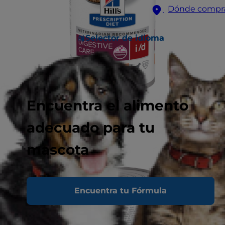
Dónde compr
Selector de idioma
Encuentra el alimento
adecuado para tu
mascota
Encuentra tu Fórmula