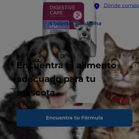
Dónde compr
Selector de idioma
Encuentra el alimento
adecuado para tu
mascota
Encuentra tu Fórmula