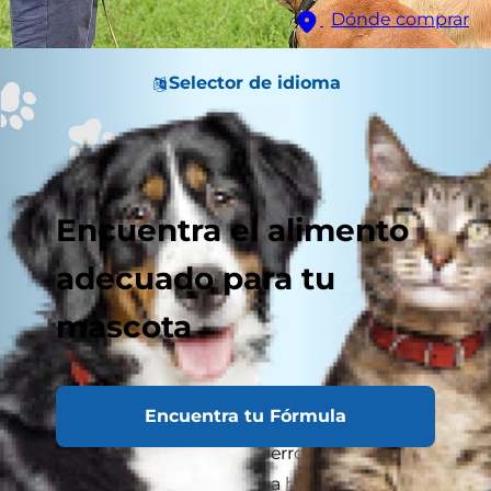
Dónde comprar
Selector de idioma
Encuentra el alimento
adecuado para tu
mascota
Encuentra tu Fórmula
¿Es posible entrenar a un perro agresivo? Sí. La
agresividad en perros, ya sea hacia otros perros o