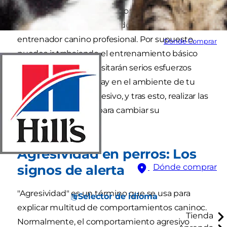
hacia el propietario, es un comportamiento muy
serio que debe ser corregido con la ayuda de un
entrenador canino profesional. Por supuesto,
Dónde Comprar
puedes ir trabajando el entrenamiento básico
en casa, pero se necesitarán serios esfuerzos
para identificar qué hay en el ambiente de tu
perro que le hace agresivo, y tras esto, realizar las
acciones necesarias para cambiar su
comportamiento.
Agresividad en perros: Los
signos de alerta
Dónde comprar
"Agresividad" es un término que se usa para
Selector de idioma
explicar multitud de comportamientos caninoc.
Tienda
Normalmente, el comportamiento agresivo