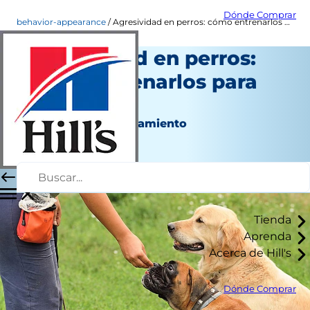
Dónde Comprar
behavior-appearance
Agresividad en perros: cómo entrenarlos para evitarla
Agresividad en perros:
cómo entrenarlos para
evitarla
Aspecto y comportamiento
Erin Ollila
|
Noviembre 29, 2017
Tienda
Aprenda
Acerca de Hill's
Dónde Comprar