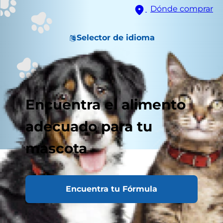
Dónde comprar
Selector de idioma
Encuentra el alimento
adecuado para tu
mascota
Encuentra tu Fórmula