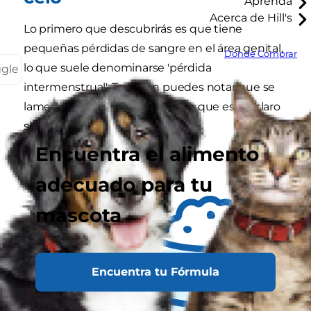
Aprenda
Acerca de Hill's
Lo primero que descubrirás es que tiene
pequeñas pérdidas de sangre en el área genital,
Dónde Comprar
lo que suele denominarse 'pérdida
ggle
intermenstrual'. También puedes notar que se
lame a menudo en esta zona, lo que es un claro
signo de que está en celo
.
Encuentra el alimento
adecuado para tu
mascota
Encuentra tu Fórmula