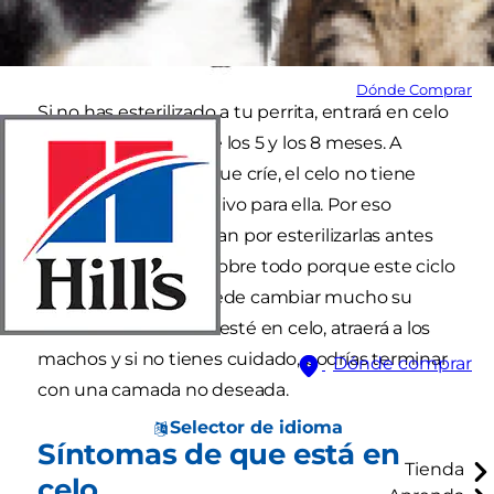
Dónde Comprar
Si no has esterilizado a tu perrita, entrará en celo
por primera vez entre los 5 y los 8 meses. A
menos que quieras que críe, el celo no tiene
ningún aspecto positivo para ella. Por eso
muchos dueños optan por esterilizarlas antes
de que esto ocurra. Sobre todo porque este ciclo
(que dura 21 días) puede cambiar mucho su
rutina diaria. Cuando esté en celo, atraerá a los
machos y si no tienes cuidado, podrías terminar
Dónde comprar
con una camada no deseada.
Selector de idioma
Síntomas de que está en
Tienda
celo