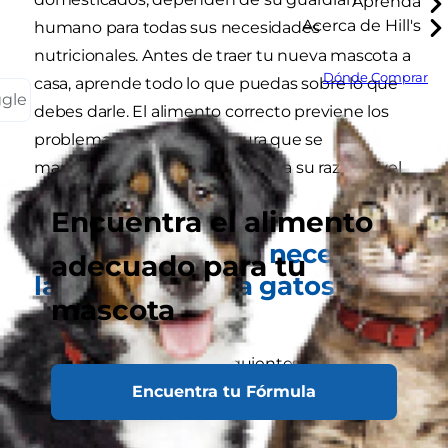
Aprenda
Acerca de Hill's
humano para todas sus necesidades
nutricionales. Antes de traer tu nueva mascota a
Dónde Comprar
casa, aprende todo lo que puedas sobre lo que
ggle
debes darle. El alimento correcto previene los
problemas de salud y asegura que se
mantendrá en un peso sano para su raza y nivel
de actividad.
Encuentra el alimento
Lo que todo gato necesita –
adecuado para tu
la nutrición para gatos
mascota
correcta
Los gatos necesitan los siguientes nutrientes
Encuentra tu Fórmula
para mantenerse sanos:
Proteína: