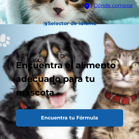
Dónde comprar
Selector de idioma
Encuentra el alimento
adecuado para tu
mascota
Encuentra tu Fórmula
Elegir nutrición para gatos y el alimento más