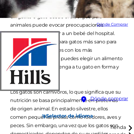
sano para tu gato puede ser difícil. Traer a casa a
un gatito o gato desde el albergue para
Dónde Comprar
animales puede evocar preocupaciones
similares a las de traer a un bebé del hospital.
¿Cuál es el alimento para gatos más sano para
darle? ¿Qué nutrientes con los más
importantes? ¿Cómo puedes elegir un alimento
para gatos que mantenga a tu gato en forma y
sano?
Los gatos son carnívoros, lo que significa que su
Dónde comprar
nutrición se basa principalmente en proteínas
de origen animal. En estado silvestre, ellos
Selector de idioma
comen pequeñas presas como roedores, aves y
peces. Sin embargo, una vez que los gatos son
Tienda
domesticados, dependen de su guardián