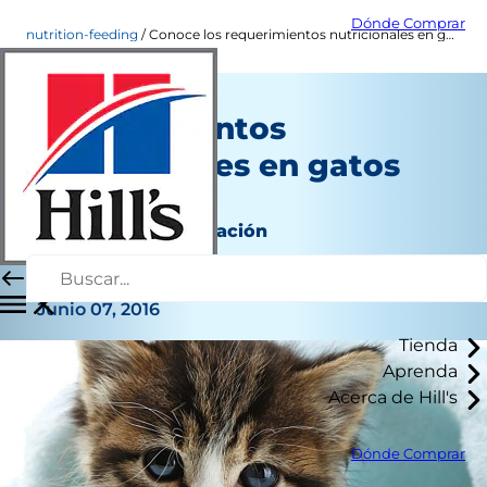
Dónde Comprar
nutrition-feeding
Conoce los requerimientos nutricionales en gatos por etapas
Conoce los
requerimientos
nutricionales en gatos
por etapas
Nutrición y alimentación
Jeanne Grunert
|
Junio 07, 2016
Tienda
Aprenda
Acerca de Hill's
Dónde Comprar