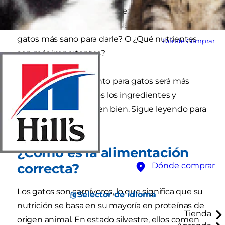
un bebé del hospital. Empiezas a cuestionarte
sobre nutrición y gatos ¿Cuál es el alimento para
gatos más sano para darle? O ¿Qué nutrientes
Dónde Comprar
son más importantes?
Elegir el mejor alimento para gatos será más
sencillo si tienes claros los ingredientes y
vitaminas que le hacen bien. Sigue leyendo para
conocer más.
¿Cómo es la alimentación
correcta?
Dónde comprar
Los gatos son carnívoros, lo que significa que su
Selector de idioma
nutrición se basa en su mayoría en proteínas de
Tienda
origen animal. En estado silvestre, ellos comen