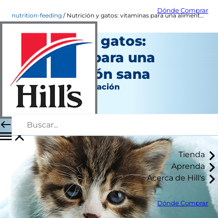
Dónde Comprar
nutrition-feeding
Nutrición y gatos: vitaminas para una alimentación sana
Nutrición y gatos:
vitaminas para una
alimentación sana
Nutrición y alimentación
Jeanne Grunert
|
Junio 07, 2016
Tienda
Aprenda
Acerca de Hill's
Dónde Comprar