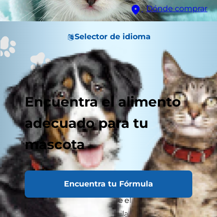
Dónde comprar
Selector de idioma
Encuentra el alimento
adecuado para tu
mascota
Encuentra tu Fórmula
Traer a casa a un gato desde el albergue puede
evocar preocupaciones similares a las de traer a