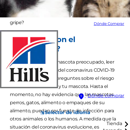
esta enfermedad pero ¿qué pasa con tu amigo
felino? ¿Puede resfriarse? ¿Puede contraer la
gripe?
Dónde Comprar
¿Qué pasa con el
coronavirus?
Como un dueño de mascota preocupado, leer
sobre la enfermedad del coronavirus COVID-19
puede hacer que te preguntes sobre el riesgo
de infección entre tú y tu mascota. Hasta el
momento, no hay evidencia que las mascotas
Dónde comprar
perros, gatos, alimento o empaques de su
alimento, puedan ser fuente de infección para
Selector de idioma
otros animales o los humanos. A medida que la
Tienda
situación del coronavirus evolucione, es