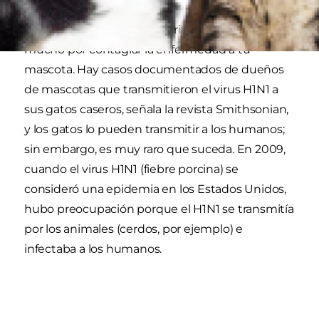
Si estás resfriado o tienes gripe, no te preocupes
mucho por contagiar la enfermedad a tu
mascota. Hay casos documentados de dueños
de mascotas que transmitieron el virus H1N1 a
sus gatos caseros, señala la revista Smithsonian,
y los gatos lo pueden transmitir a los humanos;
sin embargo, es muy raro que suceda. En 2009,
cuando el virus H1N1 (fiebre porcina) se
consideró una epidemia en los Estados Unidos,
hubo preocupación porque el H1N1 se transmitía
por los animales (cerdos, por ejemplo) e
infectaba a los humanos.