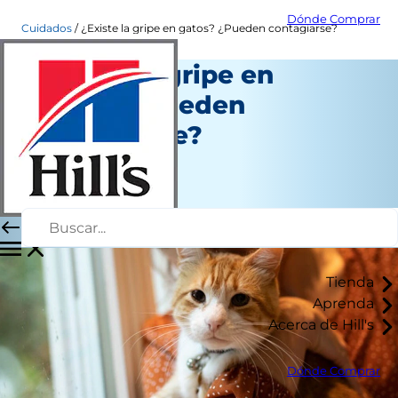
Dónde Comprar
Cuidados
¿Existe la gripe en gatos? ¿Pueden contagiarse?
¿Existe la gripe en
gatos? ¿Pueden
contagiarse?
Salud
Autor del personal
|
Marzo 16, 2020
Tienda
Aprenda
Acerca de Hill's
Dónde Comprar