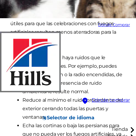
Hemos hecho una lista con algunos consejos
útiles para que las celebraciones con fuegos
Dónde Comprar
artificiales resulten menos aterradoras para la
tuya:
Haz que en casa haya ruidos que le
resulten familiares. Por ejemplo, puedes
dejar la televisión o la radio encendidas, de
manera que la presencia de ruido
ambiental le resulte normal.
Reduce al mínimo el ruido procedente del
Dónde comprar
exterior cerrando todas las puertas y
ventanas.
Selector de idioma
Echa las cortinas o baja las persianas para
Tienda
que no pueda ver los fuegos artificiales, ya