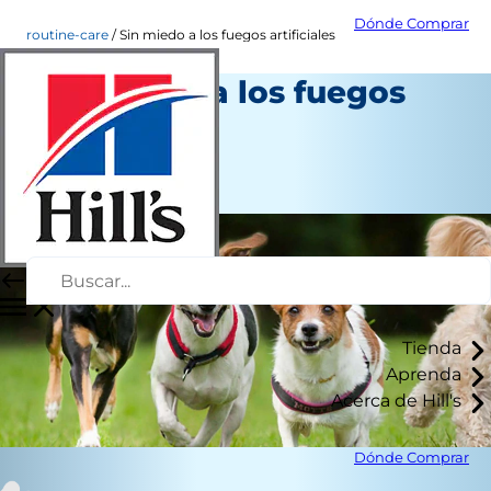
Dónde Comprar
routine-care
Sin miedo a los fuegos artificiales
Sin miedo a los fuegos
artificiales
Cuidado diario
Autor del personal
Tienda
Aprenda
Acerca de Hill's
Dónde Comprar