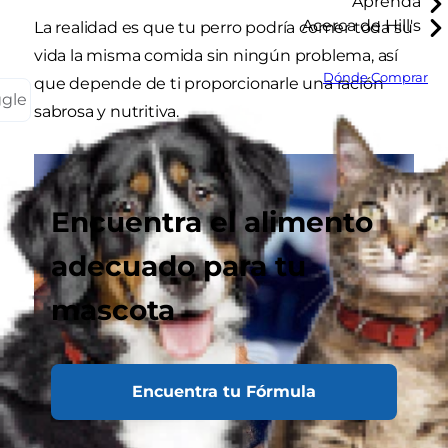
Aprenda
Acerca de Hill's
La realidad es que tu perro podría comer toda su
vida la misma comida sin ningún problema, así
Dónde Comprar
que depende de ti proporcionarle una ración
ggle
sabrosa y nutritiva.
Encuentra el alimento
adecuado para tu
mascota
Encuentra tu Fórmula