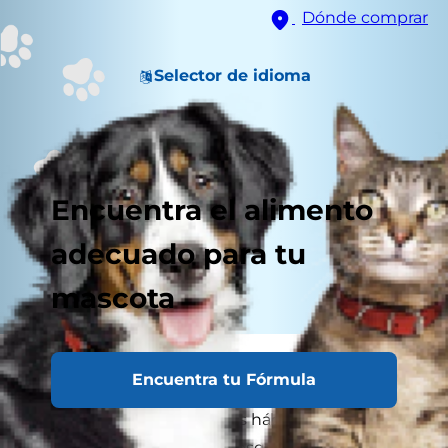
Dónde comprar
Selector de idioma
Encuentra el alimento
adecuado para tu
mascota
Este comportamiento en tu perro normalmente
Encuentra tu Fórmula
es resultado de darle sobras de la mesa o
demasiados premios. Estos hábitos no
solamente aumentan el riesgo de padecer