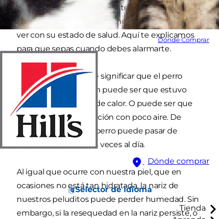
por las que tu perro puede tener la nariz seca y
caliente. Muchas de estas no tienen nada que
ver con su estado de salud. Aquí te explicamos
Dónde Comprar
para que sepas cuando debes alarmarte.
Una nariz seca puede significar que el perro
estuvo al sol. También puede ser que estuvo
cerca de una fuente de calor. O puede ser que
estuvo en una habitación con poco aire. De
hecho, la nariz de su perro puede pasar de
húmeda a seca varias veces al día.
Dónde comprar
Al igual que ocurre con nuestra piel, que en
ocasiones no está tan hidratada, la nariz de
Selector de idioma
nuestros peluditos puede perder humedad. Sin
Tienda
embargo, si la resequedad en la nariz persiste, o