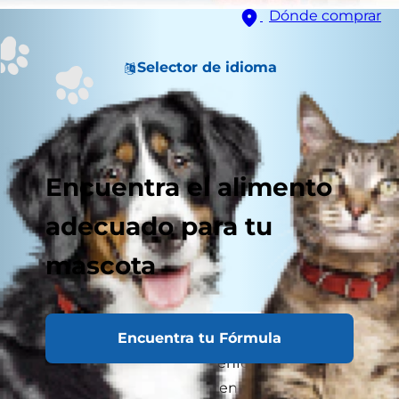
Dónde comprar
Selector de idioma
Encuentra el alimento
adecuado para tu
mascota
Encuentra tu Fórmula
Muchos dueños se preguntan si la nariz seca en
un perro significa que está enfermo, y la
respuesta corta es no. Existen muchas razones