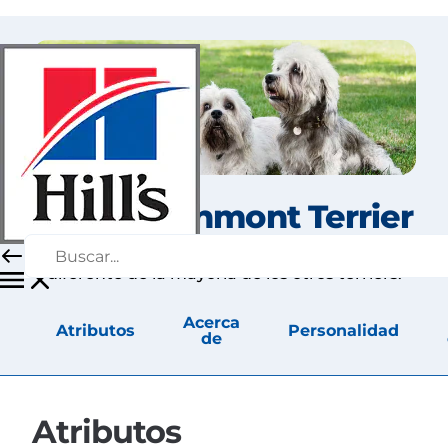
Dandie Dinmont Terrier
El Dandie Dinmont es un perro único, bastante
diferente de la mayoría de los otros terriers.
Acerca
Atributos
Personalidad
de
Atributos