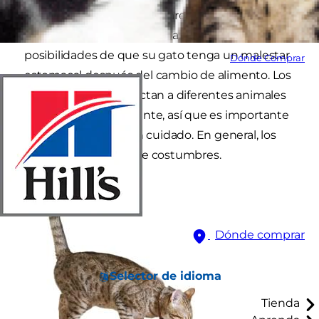
gradualmente incluso si parece gustarle a tu
gatito o gato. De esta forma se reducen las
posibilidades de que su gato tenga un malestar
Dónde Comprar
estomacal después del cambio de alimento. Los
cambios de dieta afectan a diferentes animales
de una manera diferente, así que es importante
realizar el cambio con cuidado. En general, los
gatos son animales de costumbres.
Dónde comprar
Selector de idioma
Tienda