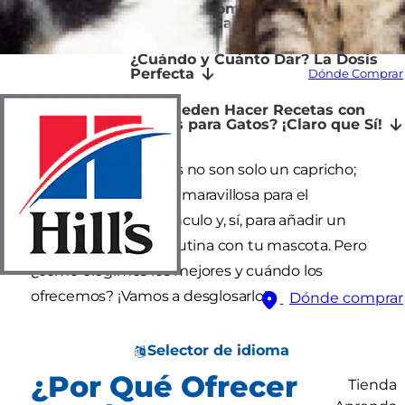
Snacks Recomendados: Calidad
Antes que Cantidad
¿Cuándo y Cuánto Dar? La Dosis
Perfecta
Dónde Comprar
¿Se Pueden Hacer Recetas con
Snacks para Gatos? ¡Claro que Sí!
Los snacks para gatos no son solo un capricho;
son una herramienta maravillosa para el
entrenamiento, el vínculo y, sí, para añadir un
poco de chispa a tu rutina con tu mascota. Pero
¿cómo elegimos los mejores y cuándo los
ofrecemos? ¡Vamos a desglosarlo!
Dónde comprar
Selector de idioma
¿Por Qué Ofrecer
Tienda