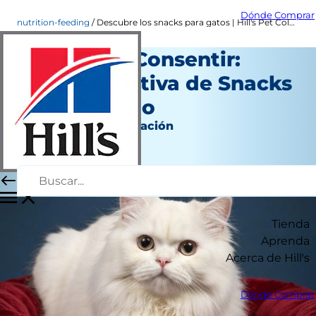
Dónde Comprar
nutrition-feeding
Descubre los snacks para gatos | Hill's Pet Colombia
El Arte de Consentir:
Guía Definitiva de Snacks
para tu Gato
Nutrición y alimentación
Autor del personal
|
Octubre 30, 2025
Tienda
Aprenda
Acerca de Hill's
Dónde Comprar