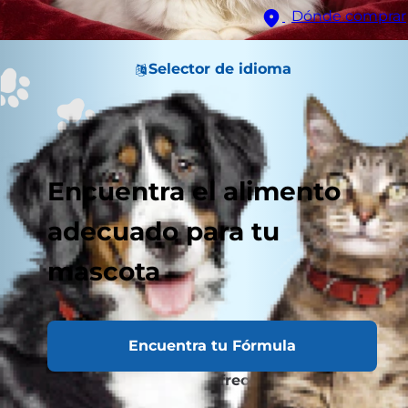
Dónde comprar
Selector de idioma
Encuentra el alimento
adecuado para tu
mascota
Encuentra tu Fórmula
¿Por Qué Ofrecer Snacks a tu Gato?