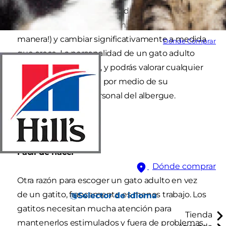
gatito puede comportarse de cierta manera
cuando es joven (¡y no siempre de la mejor
manera!) y cambiar significativamente a medida
Dónde Comprar
que crece. La personalidad de un gato adulto
será más consistente, y podrás valorar cualquier
rasgo y extravagancia por medio de su
interacción con el personal del albergue.
Fácil de hacer
Dónde comprar
Otra razón para escoger un gato adulto en vez
de un gatito, francamente es menos trabajo. Los
Selector de idioma
gatitos necesitan mucha atención para
Tienda
mantenerlos estimulados y fuera de problemas.