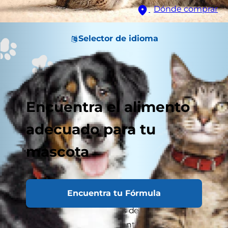
Dónde comprar
Selector de idioma
Encuentra el alimento
adecuado para tu
mascota
Encuentra tu Fórmula
Con un gato adulto tendrás de inmediato una
buena idea del temperamento del gato. Un