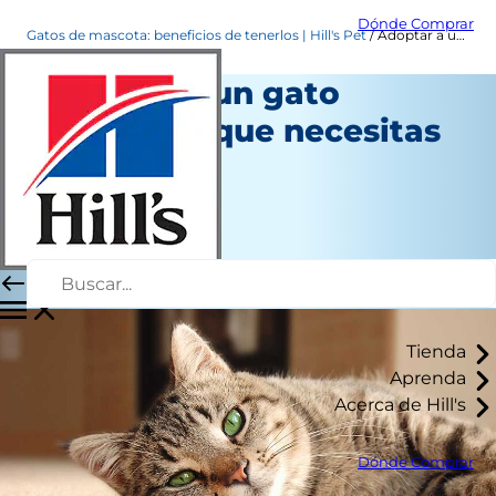
Dónde Comprar
Gatos de mascota: beneficios de tenerlos | Hill's Pet
Adoptar a un gato adulto: Lo que necesitas saber
Adoptar a un gato
adulto: Lo que necesitas
saber
Nuevo propietario
Autor del personal
|
Agosto 08, 2016
Tienda
Aprenda
Acerca de Hill's
Dónde Comprar