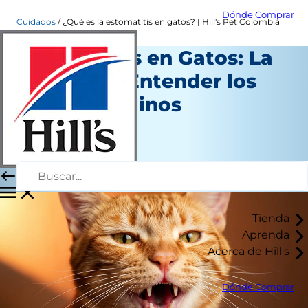
Dónde Comprar
Cuidados
¿Qué es la estomatitis en gatos? | Hill's Pet Colombia
Estomatitis en Gatos: La
Guía para Entender los
Dientes Felinos
Salud
Autor del personal
|
Abril 01, 2026
Tienda
Aprenda
Acerca de Hill's
Dónde Comprar