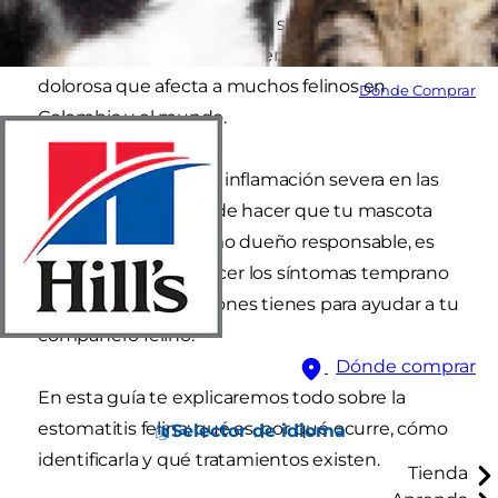
persistente? Estos pueden ser signos de
estomatitis en gatos, una enfermedad bucal
dolorosa que afecta a muchos felinos en
Dónde Comprar
Colombia y el mundo.
Esta condición causa inflamación severa en las
encías y la boca. Puede hacer que tu mascota
sufra en silencio. Como dueño responsable, es
fundamental reconocer los síntomas temprano
y entender qué opciones tienes para ayudar a tu
compañero felino.
Dónde comprar
En esta guía te explicaremos todo sobre la
estomatitis felina: qué es, por qué ocurre, cómo
Selector de idioma
identificarla y qué tratamientos existen.
Tienda