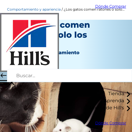
Dónde Comprar
Comportamiento y apariencia
¿Los gatos comen ratones o solo los matan?
¿Los gatos comen
ratones o solo los
matan?
Aspecto y comportamiento
Christine O'Brien
|
Noviembre 12, 2019
Tienda
Aprenda
Acerca de Hill's
Dónde Comprar