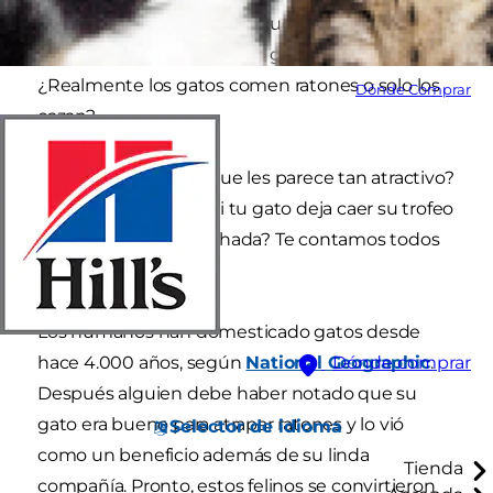
acabar. Muchos dueños siguen recibiendo
ratones como regalo de su gato doméstico.
¿Realmente los gatos comen ratones o solo los
Dónde Comprar
cazan?
Además, ¿Qué es lo que les parece tan atractivo?
y ¿Qué debes hacer si tu gato deja caer su trofeo
de roedor en tu almohada? Te contamos todos
los detalles aquí.
Los humanos han domesticado gatos desde
hace 4.000 años, según
National Geographic
.
Dónde comprar
Después alguien debe haber notado que su
gato era bueno para atrapar ratones y lo vió
Selector de idioma
como un beneficio además de su linda
Tienda
compañía. Pronto, estos felinos se convirtieron