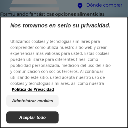
Dónde comprar
Formulando fantásticas opciones alimenticias
Opciones de
Selector de idioma
Nos tomamos en serio su privacidad.
alimentos para
mascotas para
Utilizamos cookies y tecnologías similares para
comprender cómo utiliza nuestro sitio web y crear
© 2025 Hill's Pet Nutrition, Inc.
experiencias más valiosas para usted. Estas cookies
Estos son algunos alimentos Hill's Science Diet
Encuentra el alimento
Todos los derechos reservados.
pueden utilizarse para diferentes fines, como
que están disponibles en línea o en la tienda.
publicidad personalizada, medición del uso del sitio
Tal y como se utiliza en el presente documento,
Recuerde consultar con su veterinario para una
adecuado para tu
denota el estatus de marca registrada únicamente
y comunicación con socios terceros. Al continuar
en U.S.; el estatus de registro en otras zonas
recomendación específica.
geográficas puede ser diferente. El uso de este sitio
utilizando este sitio, usted acepta nuestro uso de
está sujeto a nuestros términos y condiciones.
mascota
cookies y tecnologías similares, así como nuestra
Política de Privacidad
Términos y condiciones
Aviso legal
Política de privacidad legal
Administrar cookies
Administrar cookies
Acerca de nuestros
anuncios
Encuentra tu Fórmula
Aceptar todo