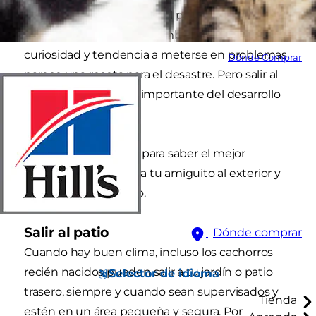
vez puede causar temor. El pequeño y delicado
cuerpo de tu cachorro combinado con su
curiosidad y tendencia a meterse en problemas
Dónde Comprar
parece una receta para el desastre. Pero salir al
exterior es una parte importante del desarrollo
de un cachorro.
Sigue estos consejos para saber el mejor
momento para sacar a tu amiguito al exterior y
presentarle el mundo.
Salir al patio
Dónde comprar
Cuando hay buen clima, incluso los cachorros
recién nacidos pueden salir a tu jardín o patio
Selector de idioma
trasero, siempre y cuando sean supervisados y
Tienda
estén en un área pequeña y segura. Por