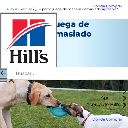
Dónde Comprar
Play & Exercise
¿Tu perro juega de manera demasiado agresiva?
¿Tu perro juega de
manera demasiado
agresiva?
Juego y ejercicio
Jean Marie Bauhaus
|
Febrero 28, 2019
Tienda
Aprenda
Acerca de Hill's
Dónde Comprar