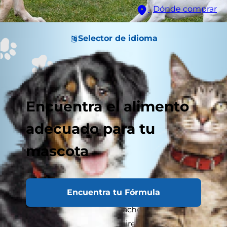
Dónde comprar
Selector de idioma
Encuentra el alimento
adecuado para tu
mascota
Encuentra tu Fórmula
¿Cuándo pueden salir los cachorros al exterior?
Dejar salir a un cachorro al aire libre por primera