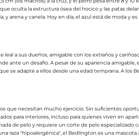
m (los machos) a la cruz, y el perro pesa entre 8 y 10 kilo
ue oculta la estructura ósea del hocico y las patas dela
nela, y arena y canela. Hoy en día, el azul está de moda 
 leal a sus dueños, amigable con los extraños y cariñoso 
rinde ante un desafío. A pesar de su apariencia amigable
ue se adapte a ellos desde una edad temprana. A los Bedl
idos que necesitan mucho ejercicio. Sin suficientes opor
uados para interiores, incluso para quienes viven en apa
o nada de pelo y requiere un corte de pelo especializad
 una raza "hipoalergénica", el Bedlington es una mascota 