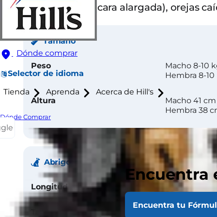
Dolicocefálico (cara alargada), orejas c
Tamaño
Dónde comprar
Peso
Macho 8-10 
Selector de idioma
Hembra 8-10
Tienda
Aprenda
Acerca de Hill's
Altura
Macho 41 cm
Hembra 38 
Dónde Comprar
ggle
Abrigo
Encuentra 
Longitud
Medio
Encuentra tu Fórmu
Textura
Pelaje duro, s