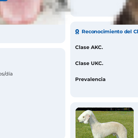
n bronceado, arena con o
, hígado con o sin
Reconocimiento del C
Clase AKC.
Clase UKC.
s/día
Prevalencia