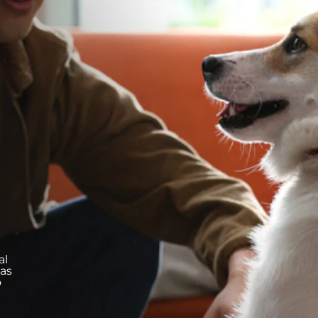
al
tas
o