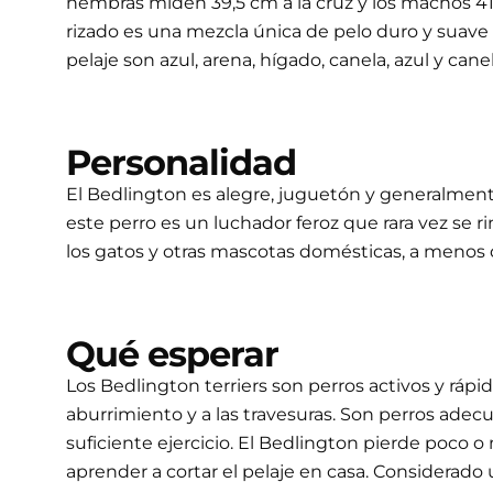
hembras miden 39,5 cm a la cruz y los machos 41,5 c
rizado es una mezcla única de pelo duro y suave q
pelaje son azul, arena, hígado, canela, azul y ca
Personalidad
El Bedlington es alegre, juguetón y generalmente
este perro es un luchador feroz que rara vez se 
los gatos y otras mascotas domésticas, a menos q
Qué esperar
Los Bedlington terriers son perros activos y ráp
aburrimiento y a las travesuras. Son perros adec
suficiente ejercicio. El Bedlington pierde poco 
aprender a cortar el pelaje en casa. Considerado