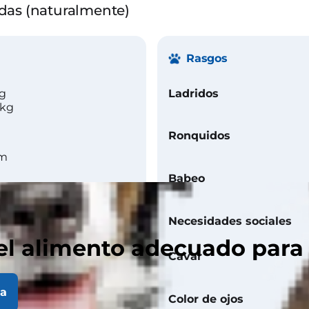
aídas (naturalmente)
Rasgos
kg
Ladridos
 kg
Ronquidos
cm
Babeo
Necesidades sociales
el alimento adecuado para
Cavar
la
Color de ojos
uave y rizado.