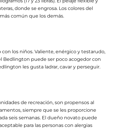
gramos (17 y 23 libras). El pelaje flexible y
nteras, donde se engrosa. Los colores del
y es más común que los demás.
con los niños. Valiente, enérgico y testarudo,
, el Bedlington puede ser poco acogedor con
ington les gusta ladrar, cavar y perseguir.
tunidades de recreación, son propensos al
rtamentos, siempre que se les proporcione
o cada seis semanas. El dueño novato puede
aceptable para las personas con alergias