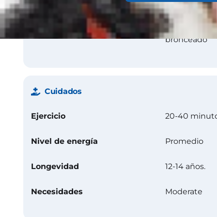
Color
Azul con o si
sin bronceado
bronceado
Cuidados
Ejercicio
20-40 minuto
Nivel de energía
Promedio
Longevidad
12-14 años.
Necesidades
Moderate