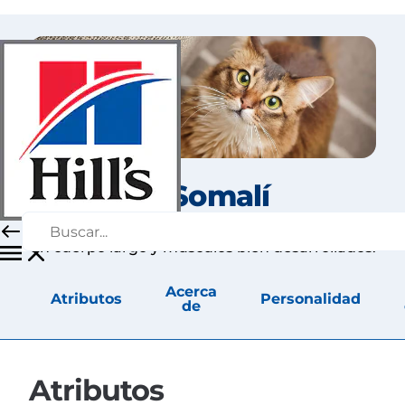
El Somalí
El somalí es un gato de tamaño mediano, con
un cuerpo largo y músculos bien desarrollados.
Acerca
Atributos
Personalidad
de
Atributos