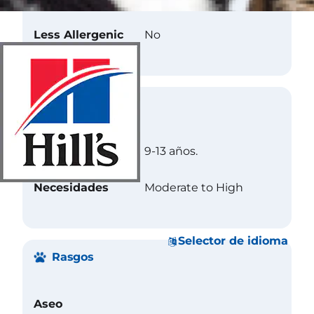
Less Allergenic
No
Cuidados
Longevidad
9-13 años.
Necesidades
Moderate to High
Selector de idioma
Rasgos
Aseo