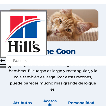
Maine Coon
El Maine Coon es de tamaño mediano a
grande, y los machos son más grandes que las
hembras. El cuerpo es largo y rectangular, y la
cola también es larga. Por estas razones,
puede parecer mucho más grande de lo que
es.
Acerca
Atributos
Personalidad
de