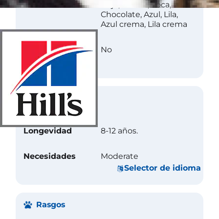
Color
Rojo, Crema, Foca,
Chocolate, Azul, Lila,
Azul crema, Lila crema
Less Allergenic
No
Cuidados
Longevidad
8-12 años.
Necesidades
Moderate
Selector de idioma
Rasgos