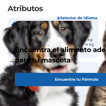
Atributos
Selector de idioma
Tamaño
Peso
Macho mediano 4-5 kg
Hembra pequeña <4 kg
Encuentra el alimento ad
para tu mascota
Abrigo
Encuentra tu Fórmula
Longitud
Corto
Textura
Liso