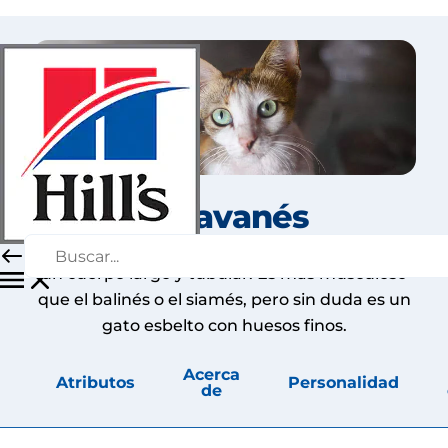
El Javanés
El javanés es un gato de tamaño mediano con
un cuerpo largo y tubular. Es más musculoso
que el balinés o el siamés, pero sin duda es un
gato esbelto con huesos finos.
Acerca
Atributos
Personalidad
de