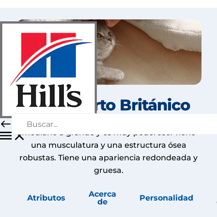
El Pelicorto Británico
El British Shorthair es un gato de tamaño
mediano a grande y es muy poderoso. Tiene
una musculatura y una estructura ósea
robustas. Tiene una apariencia redondeada y
gruesa.
Acerca
Atributos
Personalidad
de